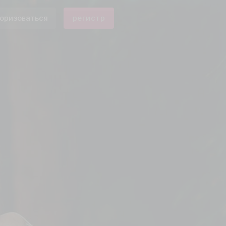
оризоваться
регистр