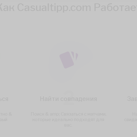
Как Casualtipp.com Работае
2
ься
Найти совпадения
За
тно &
Поиск & amp; Связаться с матчами,
На
ивый
которые идеально подходят для
свида
вас.