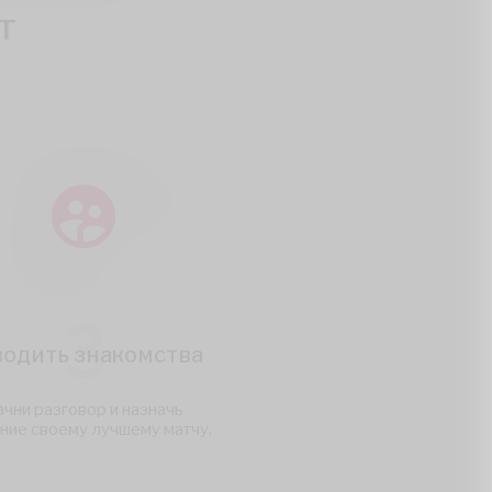
т
3
водить знакомства
чни разговор и назначь
ние своему лучшему матчу.