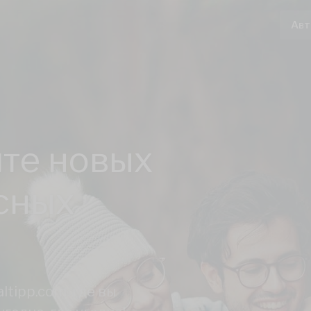
Авт
те новых
сных
tipp.com, где вы