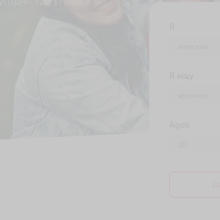
годно, где угодно!
Я
Я ищу
Ages
Д