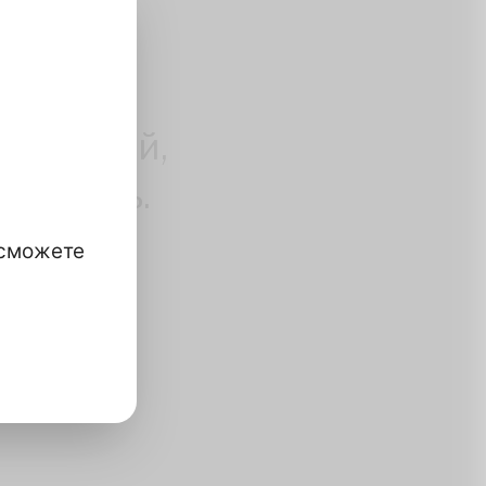
ОСТЬ
олный
д вашей
ормацией,
елитесь.
 сможете