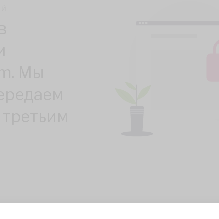
ЫЙ
в
и
om. Мы
передаем
 третьим