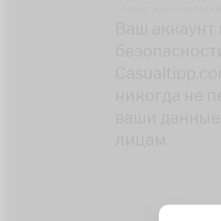
ПОЛНОСТЬЮ БЕЗОПАСН
Ваш аккаунт 
безопасност
Casualtipp.c
никогда не 
ваши данные
лицам.