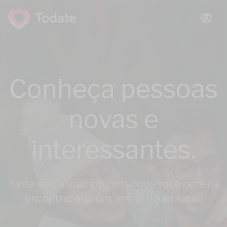
Conheça pessoas
novas e
interessantes.
Junte-se Casualtipp.com, onde você poderia
encontrar alguém, em qualquer lugar!