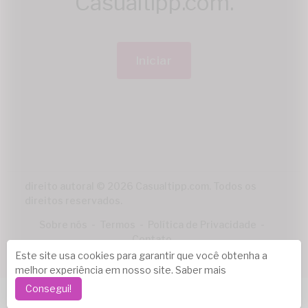
Casualtipp.com.
Iniciar
direito autoral © 2026 Casualtipp.com. Todos os
direitos reservados.
Sobre nós
-
Termos
-
Política de Privacidade
-
Contato
Este site usa cookies para garantir que você obtenha a
Língua
melhor experiência em nosso site.
Saber mais
Consegui!