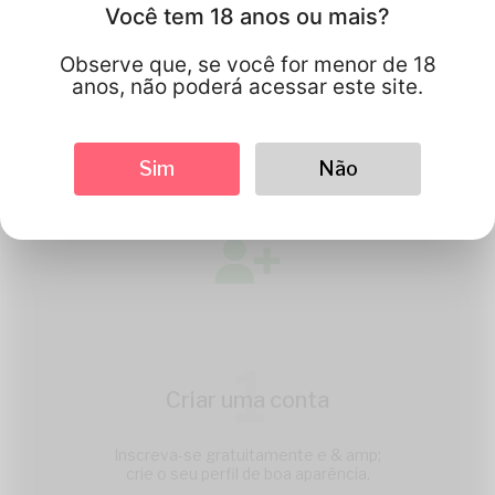
Você tem 18 anos ou mais?
Como Casualtipp.com
Trabalho
Observe que, se você for menor de 18
anos, não poderá acessar este site.
Sim
Não
1
Criar uma conta
Inscreva-se gratuitamente e & amp;
crie o seu perfil de boa aparência.