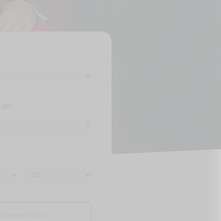
 un
ommençons