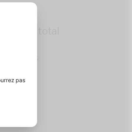
contrôle total
mations
que vous
ourrez pas