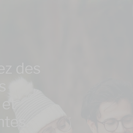
ez des
s
 et
ntes.