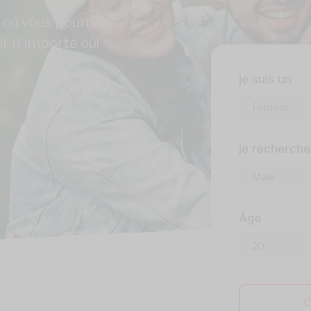
 où vous pourriez
i, n'importe où!
je suis un
je recherche
Âge
C