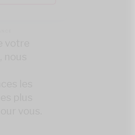
ANCE
e votre
, nous
ces les
les plus
our vous.