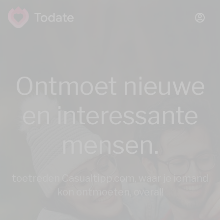
Ontmoet nieuwe
en interessante
mensen.
toetreden Casualtipp.com, waar je iemand
kon ontmoeten, overal!