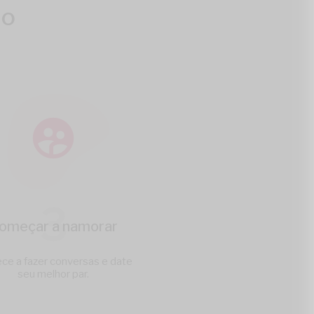
ho
3
omeçar a namorar
e a fazer conversas e date
seu melhor par.