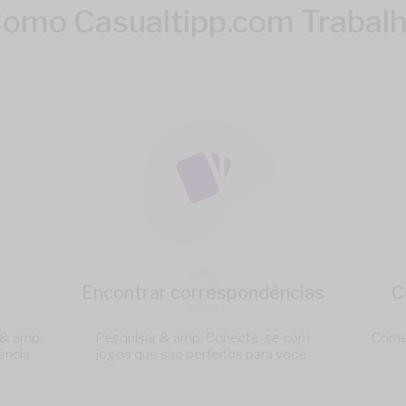
omo Casualtipp.com Trabal
2
Encontrar correspondências
C
 & amp;
Pesquisar & amp; Conecte-se com
Comec
ência.
jogos que são perfeitos para você.