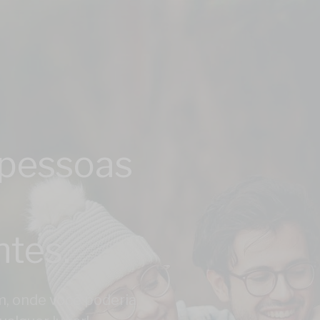
pessoas
ntes.
m, onde você poderia