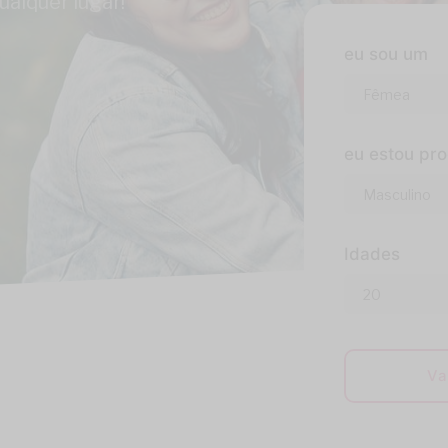
alquer lugar!
eu sou um
eu estou pr
Idades
Va