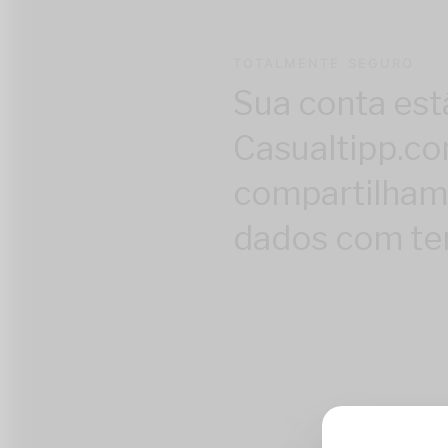
TOTALMENTE SEGURO
Sua conta est
Casualtipp.c
compartilham
dados com ter