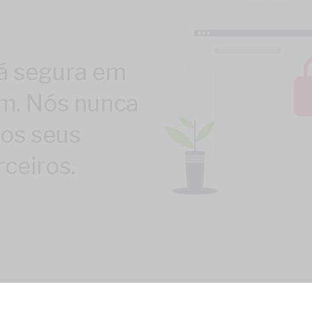
á segura em
om. Nós nunca
os seus
ceiros.