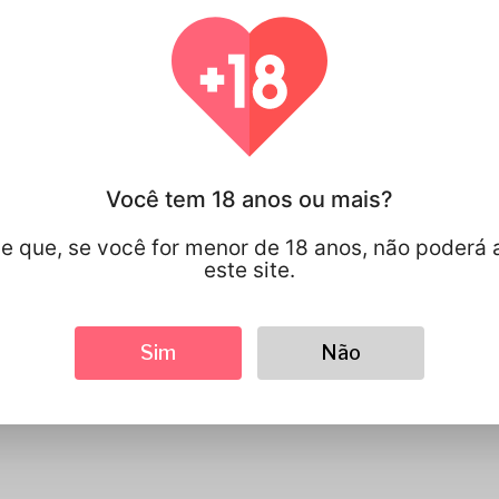
100% DE PRIVACIDADE
Você tem cont
sobre suas i
pessoais que
compartilha.
Você tem 18 anos ou mais?
e que, se você for menor de 18 anos, não poderá 
este site.
Sim
Não