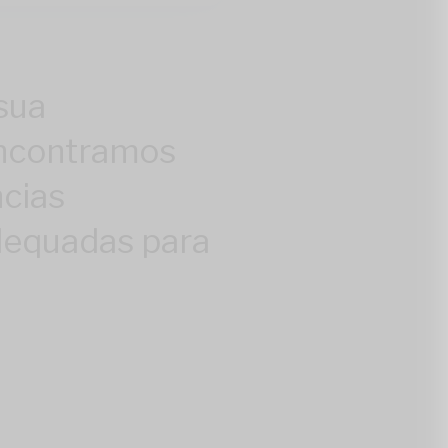
sua
encontramos
cias
dequadas para