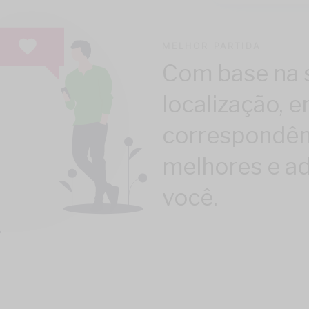
MELHOR PARTIDA
Com base na 
localização, 
correspondên
melhores e a
você.