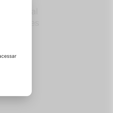
role total
nformações
 você
acessar