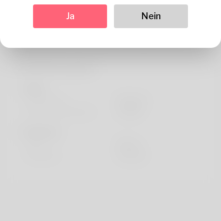
Über
Ja
Nein
Hi there! :) My name is Tommie, I'm a student studying
Anthropology and Sociology from Bourges, France.
Profil Information
Basic
Geschlecht
Männlich
Bevorzugte Sprache
english
Sieht aus
Höhe
183cm
Haarfarbe
Schwarz