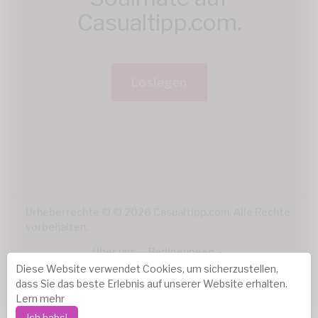
Casualtipp.com.
Loslegen
Urheberrechte © © 2026 Casualtipp.com. Alle Rechte
vorbehalten.
Über uns
-
Bedingungen
-
Datenschutz-Bestimmungen
-
Kontakt
Diese Website verwendet Cookies, um sicherzustellen,
dass Sie das beste Erlebnis auf unserer Website erhalten.
Sprache
Lern mehr
Ich habs!