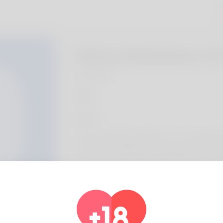
A
Ronny Nussbaum, 2
Algeria
Über
https://profmetal-market.ru/ — московск
металла, алюминия и нержавейки с доста
Profil Information
Basic
Geschlecht
Männlich