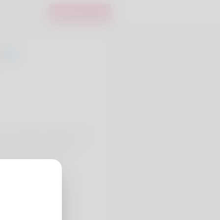
nmeldung
Registrieren
0
ий поставщик профильного
вкой по всей России.