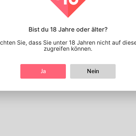
Bevorzugte Sprache
english
Sieht aus
Höhe
183cm
Bist du 18 Jahre oder älter?
Haarfarbe
Schwarz
chten Sie, dass Sie unter 18 Jahren nicht auf die
zugreifen können.
Ja
Nein