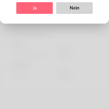
Über
Ja
Nein
Cash tables constitute my bread. Maximize any profit
percentage regularly.
Profil Information
Basic
Geschlecht
Männlich
Bevorzugte Sprache
english
Sieht aus
Höhe
183cm
Haarfarbe
Schwarz