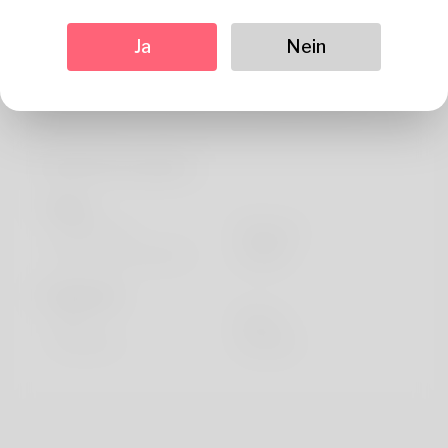
Über
Find out why Cleocatra Slot Canada is the top choice for
Ja
Nein
enthusiasts seeking high volatility and big rewards. Play
now and master the power of the multiplier wilds.
Profil Information
Basic
Geschlecht
Männlich
Bevorzugte Sprache
english
Sieht aus
Höhe
183cm
Haarfarbe
Schwarz