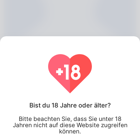
Liam Caviness, 20
Bist du 18 Jahre oder älter?
Algeria
Bitte beachten Sie, dass Sie unter 18
Jahren nicht auf diese Website zugreifen
können.