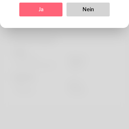
Über
Ja
Nein
The journal explores luxury casino resorts. Journey
resembling a boss.
Profil Information
Basic
Geschlecht
Männlich
Bevorzugte Sprache
english
Sieht aus
Höhe
183cm
Haarfarbe
Schwarz